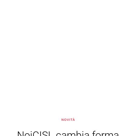
NOVITÀ
NoiCISL cambia forma